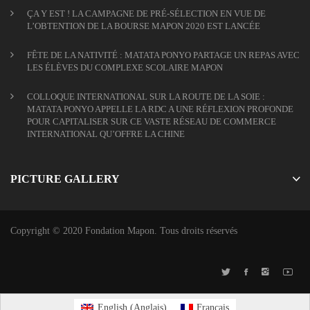
ÇA Y EST ! LA CAMPAGNE DE PRÉ-SÉLECTION EN VUE DE
L’OBTENTION DE LA BOURSE MAPON 2020 EST LANCÉE
FÊTE DE LA NATIVITÉ : MATATA PONYO PARTAGE UN REPAS AVEC
LES ÉLÈVES DU COMPLEXE SCOLAIRE MAPON
COLLOQUE INTERNATIONAL SUR LA ROUTE DE LA SOIE :
MATATA PONYO APPELLE LA RDC A UNE RÉFLEXION PROFONDE
POUR CAPITALISER SUR CE VASTE RÉSEAU DE COMMERCE
INTERNATIONAL QU’OFFRE LA CHINE
PICTURE GALLERY
Copyright © 2020 Fondation Mapon. Tous droits réservés
English
(
Anglais
)
Français