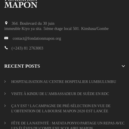
364. Boulevard du 30 juin
immeuble Kiyo ya sita. 5ième étage local 501. Kinshasa/Gombe
contact@fondationmapon.org
(+243) 81 2763003
RECENT POSTS
HOSPITALISATION AU CENTRE HOSPITALIER LUMBULUMBU
VISITE À KINDU DE L’AMBASSADEUR DE SUÈDE EN RDC
ÇA Y EST ! LA CAMPAGNE DE PRÉ-SÉLECTION EN VUE DE
L’OBTENTION DE LA BOURSE MAPON 2020 EST LANCÉE
FÊTE DE LA NATIVITÉ : MATATA PONYO PARTAGE UN REPAS AVEC
LES ÉLÈVES DU COMPLEXE SCOLAIRE MAPON