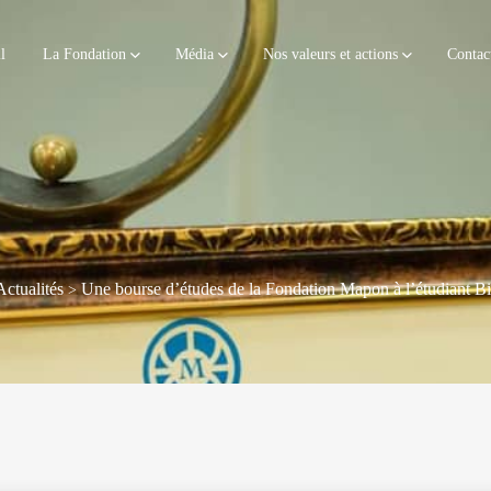
l
La Fondation
Média
Nos valeurs et actions
Contac
Actualités
Une bourse d’études de la Fondation Mapon à l’étudiant 
>