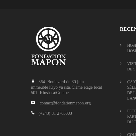
RECEN
HOSP
HOS
VISI
DE 
364. Boulevard du 30 juin
ÇA Y
immeuble Kiyo ya sita. 5ième étage local
SÉLE
501. Kinshasa/Gombe
DE L
LAN
contact@fondationmapon.org
FÊTE
(+243) 81 2763003
PART
DU 
COL