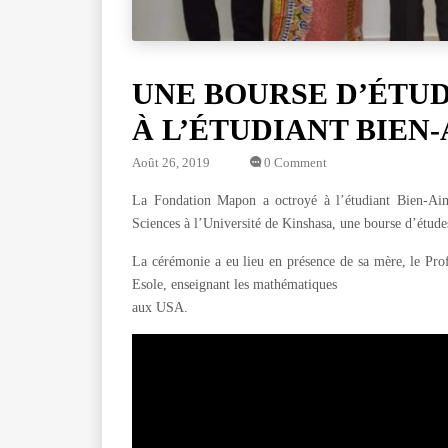
UNE BOURSE D’ÉTU
À L’ÉTUDIANT BIEN
Août 26, 2019
0 Comment
La Fondation Mapon a octroyé à l’étudiant Bien-Aim
Sciences à l’Université de Kinshasa, une bourse d’études
La cérémonie a eu lieu en présence de sa mère, le Pro
Esole, enseignant les mathématiques
aux USA.