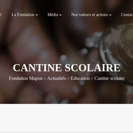
l
La Fondation
Média
Nos valeurs et actions
Contac
CANTINE SCOLAIRE
Fondation Mapon
Actualités
Education
Cantine scolaire
>
>
>