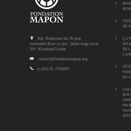
HOSP
HOS
VISI
DE 
364. Boulevard du 30 juin
ÇA Y
immeuble Kiyo ya sita. 5ième étage local
SÉLE
501. Kinshasa/Gombe
DE L
LAN
contact@fondationmapon.org
FÊTE
(+243) 81 2763003
PART
DU 
COL
ROUT
APPE
PROF
VAS
INTE